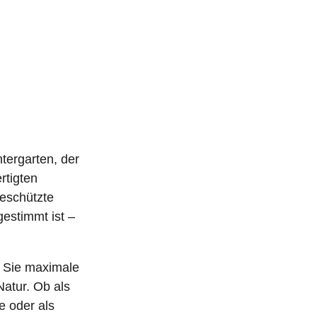
tergarten, der
rtigten
geschützte
gestimmt ist –
n Sie maximale
atur. Ob als
e oder als