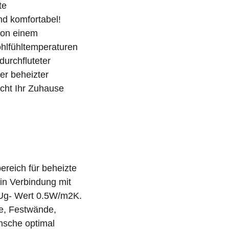
te
d komfortabel!
von einem
ohlfühltemperaturen
durchfluteter
er beheizter
cht Ihr Zuhause
ereich für beheizte
n Verbindung mit
 Ug- Wert 0.5W/m2K.
e, Festwände,
nsche optimal